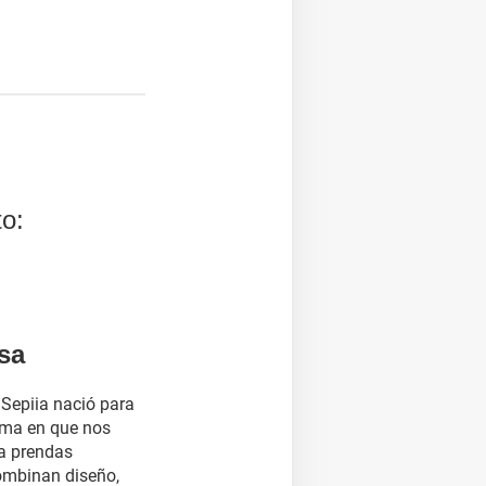
se abre en una nueva ventana)
 ventana)
(se abre en una nueva ventana)
to:
sa
Sepiia nació para
orma en que nos
 a prendas
combinan diseño,