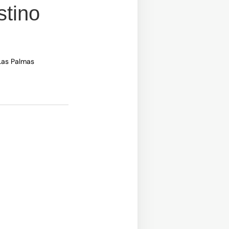
stino
 Las Palmas
a)
na)