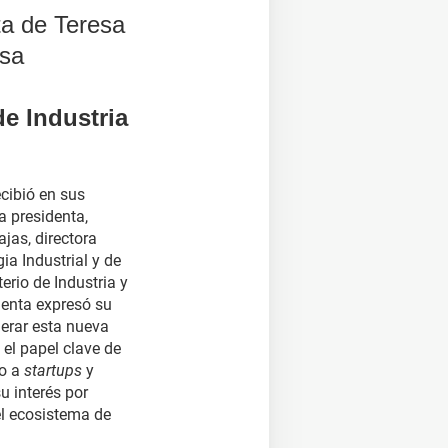
ta de Teresa
isa
de Industria
cibió en sus
a presidenta,
jas, directora
ia Industrial y de
erio de Industria y
denta expresó su
derar esta nueva
el papel clave de
so a
startups
y
u interés por
el ecosistema de