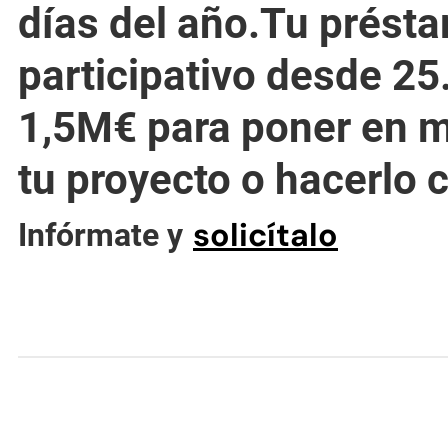
días del año.Tu prést
participativo desde 25
1,5M€ para poner en 
tu proyecto o hacerlo c
(se a
solicítalo
Infórmate y
(se abre en una nueva