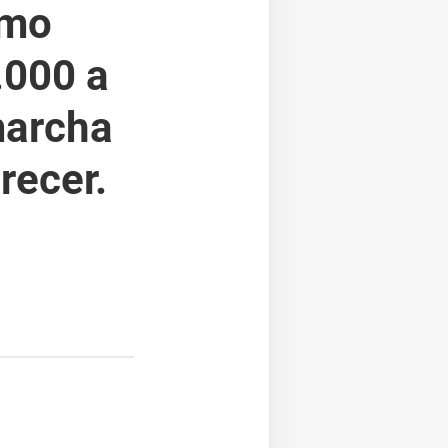
amo
.000 a
marcha
recer.
bre en una nueva ventan
 ventana)
(se abre en una nueva ventana)