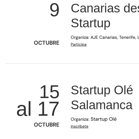
9
Canarias de
Startup
Organiza:
AJE Canarias, Tenerife,
OCTUBRE
(se abre en una nueva ventan
Participa
15
Startup Olé
al 17
Salamanca
Startup Olé
Organiza:
OCTUBRE
(se abre en una nueva venta
Inscríbete