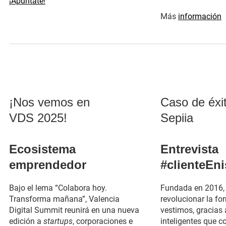
(se abre en una nueva ventana)
¡Apúntate!
(
Más
información
(se abre en una nueva
¡Nos vemos en
Caso de éxi
VDS 2025!
Sepiia
Ecosistema
Entrevista
emprendedor
#clienteEni
Bajo el lema “Colabora hoy.
Fundada en 2016, 
Transforma mañana”, Valencia
revolucionar la f
Digital Summit reunirá en una nueva
vestimos, gracias
edición a
startups
, corporaciones e
inteligentes que 