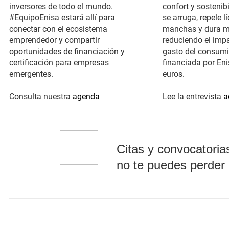
inversores de todo el mundo.
confort y sostenib
#EquipoEnisa estará allí para
se arruga, repele l
conectar con el ecosistema
manchas y dura m
emprendedor y compartir
reduciendo el impa
oportunidades de financiación y
gasto del consumi
certificación para empresas
financiada por En
emergentes.
euros.
(se abre en una nueva ventana)
Consulta nuestra
agenda
Lee la entrevista
a
Citas y convocatoria
no te puedes perder