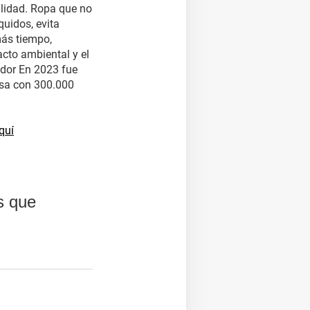
ilidad. Ropa que no
íquidos, evita
ás tiempo,
cto ambiental y el
dor En 2023 fue
isa con 300.000
(se abre en una nueva ventana)
quí
s que