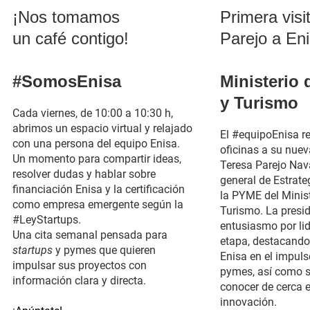
¡Nos tomamos
Primera visi
un café contigo!
Parejo a En
#SomosEnisa
Ministerio 
y Turismo
Cada viernes, de 10:00 a 10:30 h,
abrimos un espacio virtual y relajado
El #equipoEnisa re
con una persona del equipo Enisa.
oficinas a su nuev
Un momento para compartir ideas,
Teresa Parejo Nava
resolver dudas y hablar sobre
general de Estrateg
financiación Enisa y la certificación
la PYME del Minist
como empresa emergente según la
Turismo. La presi
#LeyStartups.
entusiasmo por li
Una cita semanal pensada para
etapa, destacando 
startups
y pymes que quieren
Enisa en el impul
impulsar sus proyectos con
pymes, así como s
información clara y directa.
conocer de cerca 
innovación.