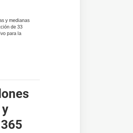
ñas y medianas
cción de 33
ivo para la
lones
 y
 365