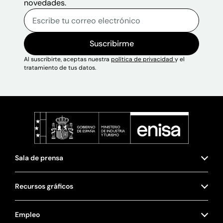
novedades.
Correo electrónico
Escribe tu correo electrónico p
Sitio web
Suscribirme
Al suscribirte, aceptas nuestra
política de privacidad
y el
tratamiento de tus datos.
Sala de prensa
Recursos gráficos
Empleo