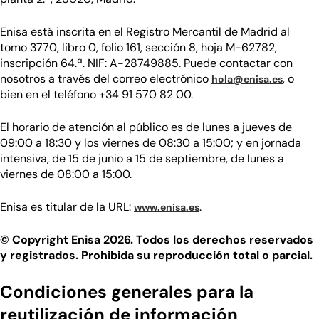
Enisa está inscrita en el Registro Mercantil de Madrid al
tomo 3770, libro 0, folio 161, sección 8, hoja M-62782,
inscripción 64.ª. NIF: A-28749885. Puede contactar con
nosotros a través del correo electrónico
, o
hola@enisa.es
bien en el teléfono +34 91 570 82 00.
El horario de atención al público es de lunes a jueves de
09:00 a 18:30 y los viernes de 08:30 a 15:00; y en jornada
intensiva, de 15 de junio a 15 de septiembre, de lunes a
viernes de 08:00 a 15:00.
(se abre en una nueva v
Enisa es titular de la URL:
.
www.enisa.es
© Copyright Enisa 2026. Todos los derechos reservados
y registrados. Prohibida su reproducción total o parcial.
Condiciones generales para la
reutilización de información