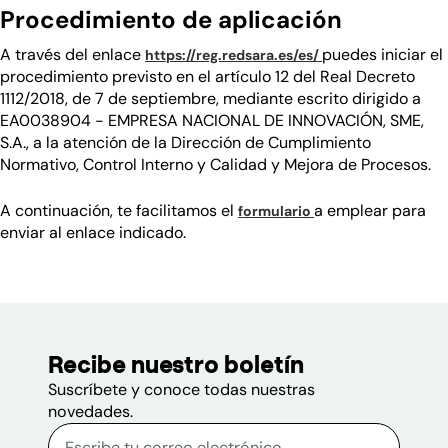
Procedimiento de aplicación
(se abre en una n
(se abre en una n
A través del enlace
puedes iniciar el
https://reg.redsara.es/es/
procedimiento previsto en el artículo 12 del Real Decreto
1112/2018, de 7 de septiembre, mediante escrito dirigido a
EA0038904 - EMPRESA NACIONAL DE INNOVACIÓN, SME,
S.A., a la atención de la Dirección de Cumplimiento
Normativo, Control Interno y Calidad y Mejora de Procesos.
(se abre en una nue
(se abre en una nu
A continuación, te facilitamos el
a emplear para
formulario
enviar al enlace indicado.
Recibe nuestro boletín
Suscríbete y conoce todas nuestras
novedades.
Correo electrónico
Escribe tu correo electrónico p
Sitio web