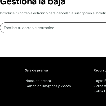
Gestiona la baja
Introduce tu correo electrónico para cancelar la suscripción al boletí
Sitio web
Correo electrónico
Sala de prensa
Recurso
Notas de prensa
Logos E
Galería de imágenes y vídeos
Sellos 
Sellos