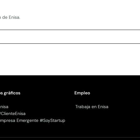
n de Enisa.
s gráficos
Empleo
nisa
Trabaja en Enisa
#ClienteEnisa
 Empresa Emergente #SoyStartup