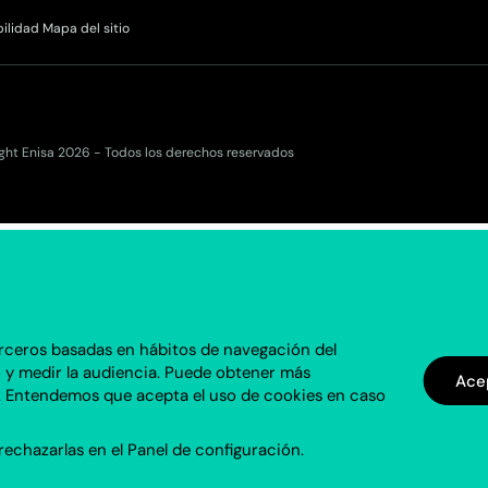
bilidad
Mapa del sitio
ght Enisa 2026 - Todos los derechos reservados
terceros basadas en hábitos de navegación del
io y medir la audiencia. Puede obtener más
Ace
. Entendemos que acepta el uso de cookies en caso
rechazarlas en el
Panel de configuración
.