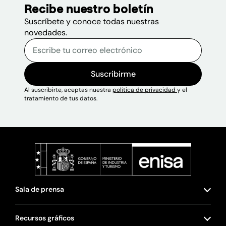
Recibe nuestro boletín
Suscríbete y conoce todas nuestras
novedades.
Correo electrónico
Escribe tu correo electrónico p
Sitio web
Suscribirme
Al suscribirte, aceptas nuestra
política de privacidad
y el
tratamiento de tus datos.
Sala de prensa
Recursos gráficos