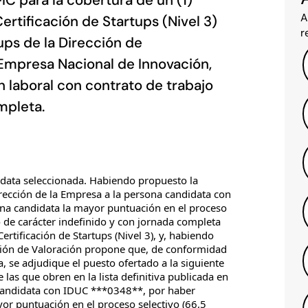
 para la cobertura de un (1)
A
ertificación de Startups (Nivel 3)
r
ups de la Dirección de
Empresa Nacional de Innovación,
ón laboral con contrato de trabajo
mpleta.
didata seleccionada. Habiendo propuesto la
irección de la Empresa a la persona candidata con
na candidata la mayor puntuación en el proceso
to de carácter indefinido y con jornada completa
ertificación de Startups (Nivel 3), y, habiendo
isión de Valoración propone que, de conformidad
a, se adjudique el puesto ofertado a la siguiente
as que obren en la lista definitiva publicada en
 candidata con IDUC ***0348**, por haber
or puntuación en el proceso selectivo (66,5