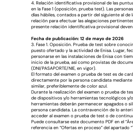
4. Relación identificativa provisional de las pun
en la Fase 1 (oposición, prueba test). Las person
días hábiles, contados a partir del siguiente al de
relación para efectuar las alegaciones pertinentes
presente relación identificativa provisional deven
Fecha de publicación: 12 de mayo de 2026
3. Fase 1. Oposición. Prueba de test sobre conoc
puesto ofertado y la actividad de Enisa. Lugar, f
personarse en las instalaciones de Enisa con tiem
inicio de la prueba, así como provistas de docum
(DNI/PASAPORTE/NIE, en vigor).
El formato del examen o prueba de test es de cará
directamente por la persona candidata mediante l
similar, preferiblemente de color azul.
Durante la realización del examen o prueba de te
de dispositivos y/o herramientas tecnológicos y/o 
herramientas deberán permanecer apagados o sile
persona candidata. La contravención de lo anter
acceder al examen o prueba de test o de continua
Puede consultarse este documento PDF en el “Áre
referencia en “Ofertas en proceso” del apartado “