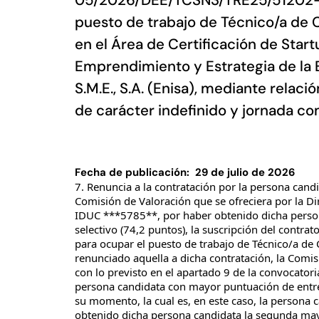
05/2026/DEE/TCSN3/TRE25/51202-IC
puesto de trabajo de Técnico/a de C
en el Área de Certificación de Start
Emprendimiento y Estrategia de la 
S.M.E., S.A. (Enisa), mediante relaci
de carácter indefinido y jornada co
Fecha de publicación: 29 de julio de 2026
7. Renuncia a la contratación por la persona can
Comisión de Valoración que se ofreciera por la D
IDUC ***5785**, por haber obtenido dicha perso
selectivo (74,2 puntos), la suscripción del contra
para ocupar el puesto de trabajo de Técnico/a de C
renunciado aquella a dicha contratación, la Com
con lo previsto en el apartado 9 de la convocatori
persona candidata con mayor puntuación de entre l
su momento, la cual es, en este caso, la persona
obtenido dicha persona candidata la segunda may