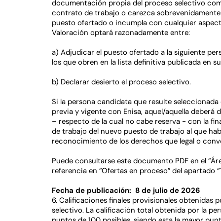
documentación propia del proceso selectivo como 
contrato de trabajo o carezca sobrevenidamente d
puesto ofertado o incumpla con cualquier aspecto
Valoración optará razonadamente entre:
a) Adjudicar el puesto ofertado a la siguiente p
los que obren en la lista definitiva publicada en 
b) Declarar desierto el proceso selectivo.
Si la persona candidata que resulte seleccionada
previa y vigente con Enisa, aquel/aquella deberá 
– respecto de la cual no cabe reserva - con la fin
de trabajo del nuevo puesto de trabajo al que habr
reconocimiento de los derechos que legal o con
Puede consultarse este documento PDF en el “Áre
referencia en “Ofertas en proceso” del apartado “
Fecha de publicación: 8 de julio de 2026
6. Calificaciones finales provisionales obtenidas 
selectivo. La calificación total obtenida por la 
puntos de 100 posibles, siendo esta la mayor pun