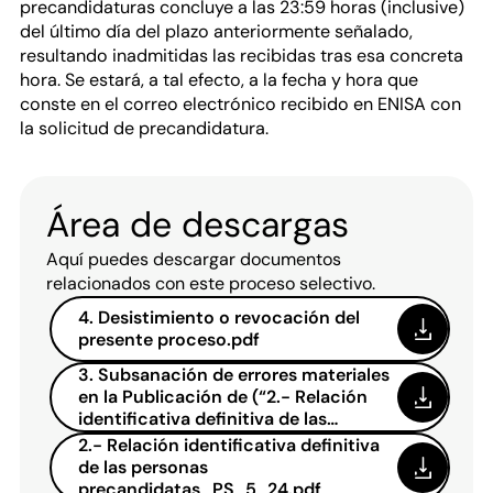
precandidaturas concluye a las 23:59 horas (inclusive)
del último día del plazo anteriormente señalado,
resultando inadmitidas las recibidas tras esa concreta
hora. Se estará, a tal efecto, a la fecha y hora que
conste en el correo electrónico recibido en ENISA con
la solicitud de precandidatura.
Área de descargas
Aquí puedes descargar documentos
relacionados con este proceso selectivo.
4. Desistimiento o revocación del
presente proceso.pdf
3. Subsanación de errores materiales
en la Publicación de (“2.- Relación
identificativa definitiva de las
personas precandidatas
2.- Relación identificativa definitiva
_PS_5_2024.PDF”)_PS_5_2024.pdf
de las personas
precandidatas_PS_5_24.pdf