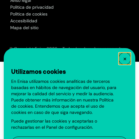
Aviso legal
Política de privacidad
Política de cookies
Accesibilidad
Mapa del sitio
© Copyright Enisa 2026 - Todos los derechos reservados
×
Utilizamos cookies
En Enisa utilizamos cookies analíticas de terceros
basadas en hábitos de navegación del usuario, para
mejorar la calidad del servicio y medir la audiencia.
Puede obtener más información en nuestra
Política
de cookies
. Entendemos que acepta el uso de
cookies en caso de que siga navegando.
Puede gestionar las cookies y aceptarlas o
rechazarlas en el
Panel de configuración
.