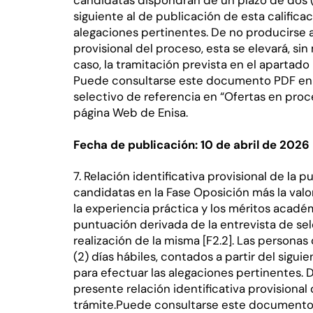
candidatas dispondrán de un plazo de dos (2
siguiente al de publicación de esta calificac
alegaciones pertinentes. De no producirse al
provisional del proceso, esta se elevará, sin 
caso, la tramitación prevista en el apartad
Puede consultarse este documento PDF en 
selectivo de referencia en “Ofertas en proce
página Web de Enisa.
Fecha de publicación: 10 de abril de 2026
7. Relación identificativa provisional de la
candidatas en la Fase Oposición más la valo
la experiencia práctica y los méritos acadé
puntuación derivada de la entrevista de se
realización de la misma [F2.2]. Las persona
(2) días hábiles, contados a partir del sigui
para efectuar las alegaciones pertinentes. D
presente relación identificativa provisional
trámite.Puede consultarse este documento 