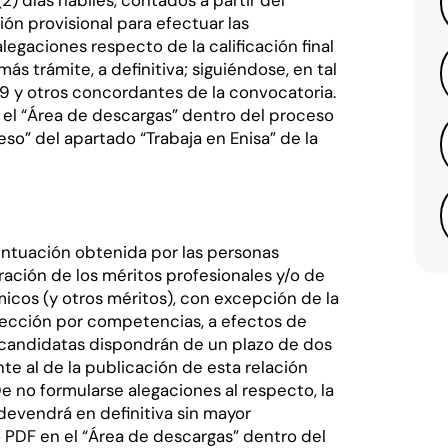
) días hábiles, contados a partir del
ión provisional para efectuar las
egaciones respecto de la calificación final
más trámite, a definitiva; siguiéndose, en tal
o 9 y otros concordantes de la convocatoria.
el “Área de descargas” dentro del proceso
so” del apartado “Trabaja en Enisa” de la
 puntuación obtenida por las personas
ración de los méritos profesionales y/o de
micos (y otros méritos), con excepción de la
lección por competencias, a efectos de
s candidatas dispondrán de un plazo de dos
ente al de la publicación de esta relación
e no formularse alegaciones al respecto, la
 devendrá en definitiva sin mayor
PDF en el “Área de descargas” dentro del