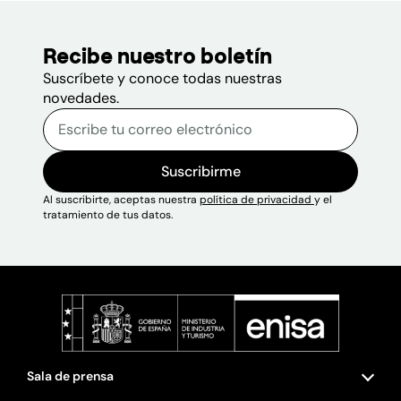
Recibe nuestro boletín
Suscríbete y conoce todas nuestras
novedades.
Correo electrónico
Escribe tu correo electrónico p
Sitio web
Suscribirme
Al suscribirte, aceptas nuestra
política de privacidad
y el
tratamiento de tus datos.
Sala de prensa