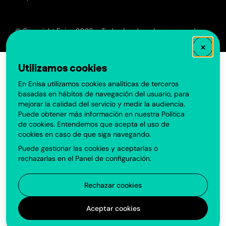
© Copyright Enisa 2026 - Todos los derechos reservados
×
Utilizamos cookies
En Enisa utilizamos cookies analíticas de terceros
basadas en hábitos de navegación del usuario, para
mejorar la calidad del servicio y medir la audiencia.
Puede obtener más información en nuestra
Política
de cookies
. Entendemos que acepta el uso de
cookies en caso de que siga navegando.
Puede gestionar las cookies y aceptarlas o
rechazarlas en el
Panel de configuración
.
Rechazar cookies
Aceptar cookies