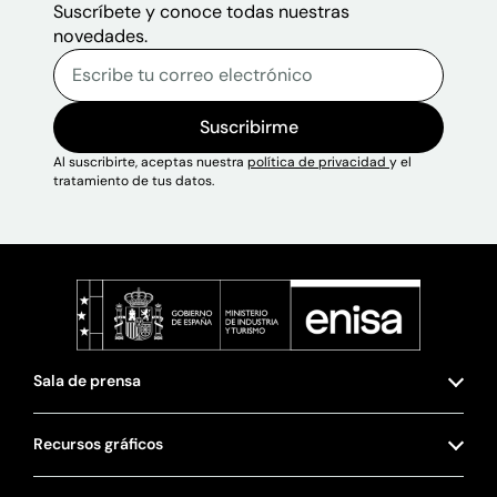
Suscríbete y conoce todas nuestras
novedades.
Correo electrónico
Escribe tu correo electrónico p
Sitio web
Suscribirme
Al suscribirte, aceptas nuestra
política de privacidad
y el
tratamiento de tus datos.
Sala de prensa
Recursos gráficos