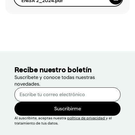
ENISA 2_2024.pdf
Recibe nuestro boletín
Suscríbete y conoce todas nuestras
novedades.
Correo electrónico
Escribe tu correo electrónico p
Sitio web
Suscribirme
Al suscribirte, aceptas nuestra
política de privacidad
y el
tratamiento de tus datos.