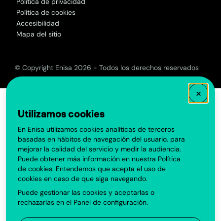
Política de privacidad
Política de cookies
Accesibilidad
Mapa del sitio
© Copyright Enisa 2026 - Todos los derechos reservados
×
Utilizamos cookies
En Enisa utilizamos cookies analíticas de terceros
basadas en hábitos de navegación del usuario, para
mejorar la calidad del servicio y medir la audiencia.
Puede obtener más información en nuestra
Política
de cookies
. Entendemos que acepta el uso de
cookies en caso de que siga navegando.
Puede gestionar las cookies y aceptarlas o
rechazarlas en el
Panel de configuración
.