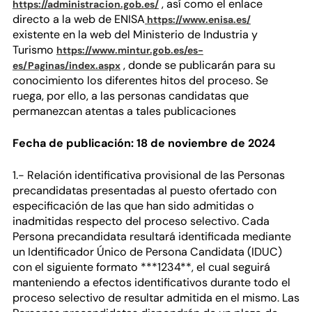
(se abre en una nueva ventana)
, así como el enlace
https://administracion.gob.es/
directo a la web de ENISA
https://www.enisa.es/
existente en la web del Ministerio de Industria y
Turismo
https://www.mintur.gob.es/es-
(se abre en una nueva ventana)
, donde se publicarán para su
es/Paginas/index.aspx
conocimiento los diferentes hitos del proceso. Se
ruega, por ello, a las personas candidatas que
permanezcan atentas a tales publicaciones
Fecha de publicación: 18 de noviembre de 2024
1.- Relación identificativa provisional de las Personas
precandidatas presentadas al puesto ofertado con
especificación de las que han sido admitidas o
inadmitidas respecto del proceso selectivo. Cada
Persona precandidata resultará identificada mediante
un Identificador Único de Persona Candidata (IDUC)
con el siguiente formato ***1234**, el cual seguirá
manteniendo a efectos identificativos durante todo el
proceso selectivo de resultar admitida en el mismo. Las