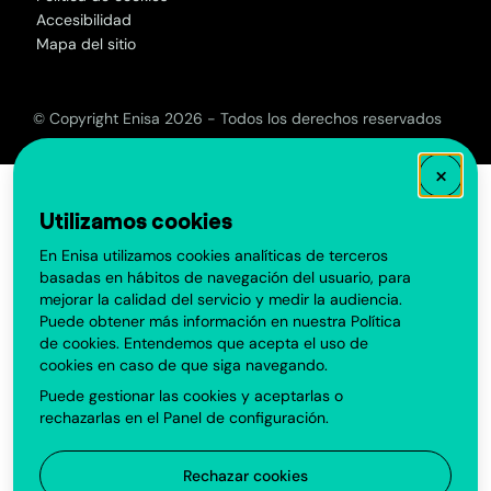
Accesibilidad
Mapa del sitio
© Copyright Enisa 2026 - Todos los derechos reservados
×
Utilizamos cookies
En Enisa utilizamos cookies analíticas de terceros
basadas en hábitos de navegación del usuario, para
mejorar la calidad del servicio y medir la audiencia.
Puede obtener más información en nuestra
Política
de cookies
. Entendemos que acepta el uso de
cookies en caso de que siga navegando.
Puede gestionar las cookies y aceptarlas o
rechazarlas en el
Panel de configuración
.
Rechazar cookies