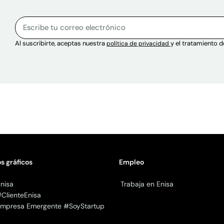
Sitio web
Correo electrónico
Escribe tu correo electrónico para suscribirte al boletín.
Al suscribirte, aceptas nuestra
y el tratamiento d
política de privacidad
s gráficos
Empleo
nisa
Trabaja en Enisa
#ClienteEnisa
 Empresa Emergente #SoyStartup