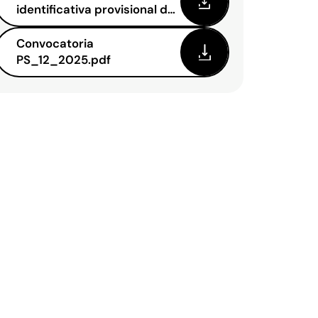
identificativa provisional de
las personas
precandidatas.pdf
Convocatoria
PS_12_2025.pdf