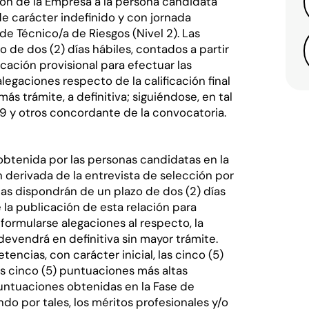
ión de la Empresa a la persona candidata
de carácter indefinido y con jornada
e Técnico/a de Riesgos (Nivel 2). Las
de dos (2) días hábiles, contados a partir
icación provisional para efectuar las
egaciones respecto de la calificación final
más trámite, a definitiva; siguiéndose, en tal
o 9 y otros concordante de la convocatoria.
 obtenida por las personas candidatas en la
n derivada de la entrevista de selección por
as dispondrán de un plazo de dos (2) días
e la publicación de esta relación para
formularse alegaciones al respecto, la
 devendrá en definitiva sin mayor trámite.
ncias, con carácter inicial, las cinco (5)
s cinco (5) puntuaciones más altas
puntuaciones obtenidas en la Fase de
do por tales, los méritos profesionales y/o