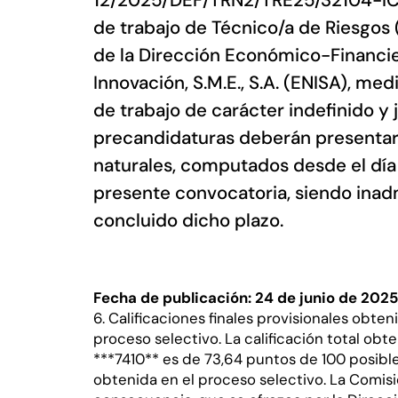
12/2025/DEF/TRN2/TRE25/32104-IC p
de trabajo de Técnico/a de Riesgos (
de la Dirección Económico-Financie
Innovación, S.M.E., S.A. (ENISA), me
de trabajo de carácter indefinido y
precandidaturas deberán presentarse
naturales, computados desde el día s
presente convocatoria, siendo inad
concluido dicho plazo.
Fecha de publicación: 24 de junio de 202
6. Calificaciones finales provisionales obte
proceso selectivo. La calificación total ob
***7410** es de 73,64 puntos de 100 posibl
obtenida en el proceso selectivo. La Comis