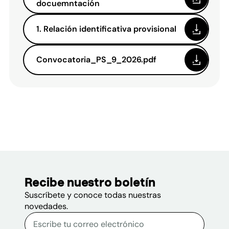
docuemntación
1. Relación identificativa provisional
Convocatoria_PS_9_2026.pdf
Recibe nuestro boletín
Suscríbete y conoce todas nuestras
novedades.
Correo electrónico
Escribe tu correo electrónico p
Sitio web