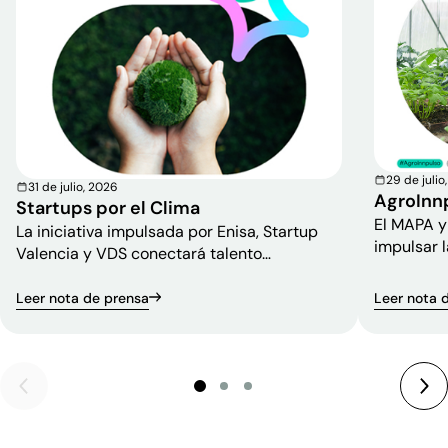
29 de julio
31 de julio, 2026
AgroInn
Startups por el Clima
El MAPA y
La iniciativa impulsada por Enisa, Startup
impulsar l
Valencia y VDS conectará talento
competiti
emprendedor, financiación, corporaciones e
instituciones para transformar los grandes
Leer nota de prensa
Leer nota 
desafíos climáticos en oportunidades de
innovación.