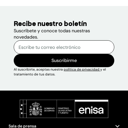
Recibe nuestro boletín
Suscríbete y conoce todas nuestras
novedades.
Correo electrónico
Escribe tu correo electrónico p
Sitio web
Suscribirme
Al suscribirte, aceptas nuestra
política de privacidad
y el
tratamiento de tus datos.
Sala de prensa