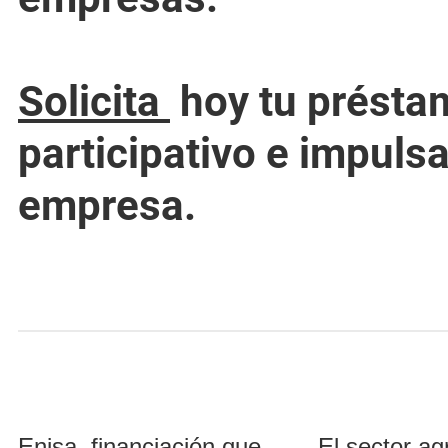
(se abre en un
Solicita
hoy tu présta
participativo e impulsa
empresa.
(se abre en una nueva
Enisa, financiación que
El sector ag