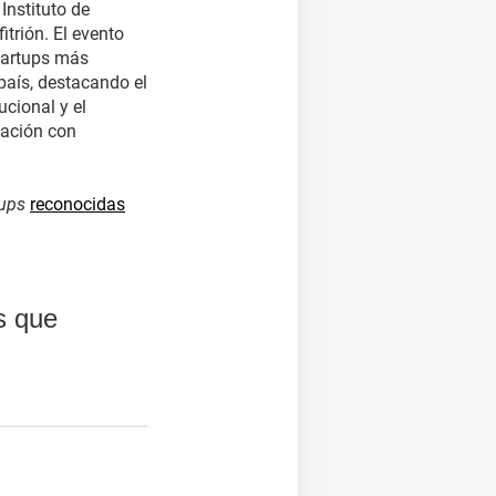
 Instituto de
trión. El evento
startups más
país, destacando el
cional y el
vación con
(se abre en una nueva ventana)
tups
reconocidas
s que