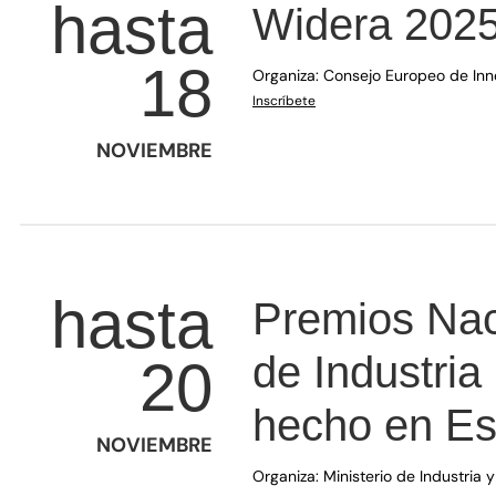
hasta
Widera 202
18
Organiza:
Consejo Europeo de Inn
(se abre en una nueva venta
Inscríbete
NOVIEMBRE
hasta
Premios Nac
de Industria
20
hecho en E
NOVIEMBRE
Organiza: Ministerio de Industria 
(se abre en una nueva ventan