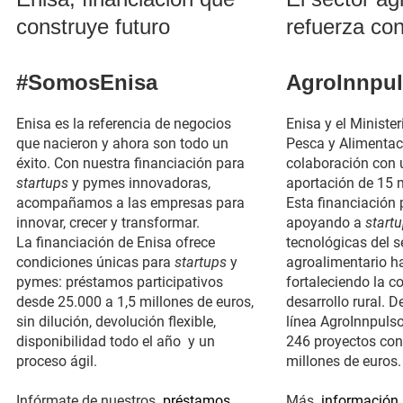
construye futuro
refuerza co
#SomosEnisa
AgroInnpu
Enisa es la referencia de negocios
Enisa y el Minister
que nacieron y ahora son todo un
Pesca y Alimentac
éxito. Con nuestra financiación para
colaboración con
startups
y pymes innovadoras,
aportación de 15 m
acompañamos a las empresas para
Esta financiación 
innovar, crecer y transformar.
apoyando a
start
La financiación de Enisa ofrece
tecnológicas del s
condiciones únicas para
startups
y
agroalimentario h
pymes: préstamos participativos
fortaleciendo la c
desde 25.000 a 1,5 millones de euros,
desarrollo rural. D
sin dilución, devolución flexible,
línea AgroInnpuls
disponibilidad todo el año y un
246 proyectos con
proceso ágil.
millones de euros.
(se abre en una nueva vent
Infórmate de nuestros
préstamos
Más
información