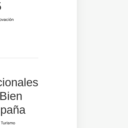
5
ovación
na)
ionales
 Bien
spaña
y Turismo
a)