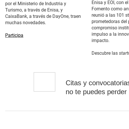
Enisa y EOI, con el
por el Ministerio de Industria y
Fomento como anfi
Turismo, a través de Enisa, y
reunió a las 101 
CaixaBank, a través de DayOne,
traen
prometedoras del 
muchas novedades.
compromiso institu
impulso a la inno
(se abre en una nueva ventana)
Participa
impacto.
Descubre las
star
Citas y convocatoria
no te puedes perder