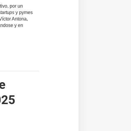
tivo, por un
startups
y pymes
íctor Antona,
ándose y en
e
025