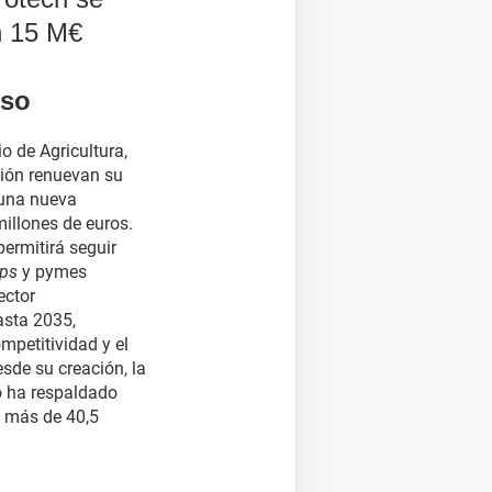
n 15 M€
lso
io de Agricultura,
ión renuevan su
 una nueva
illones de euros.
permitirá seguir
ups
y pymes
ector
asta 2035,
ompetitividad y el
esde su creación, la
o ha respaldado
 más de 40,5
ana)
(se abre en una nueva ventana)