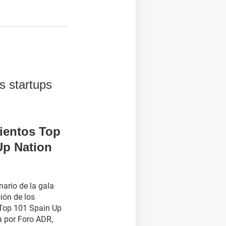
 ventana)
(se abre en una nueva ventana)
s startups
ientos Top
Up Nation
nario de la gala
ción de los
Top 101 Spain Up
a por Foro ADR,