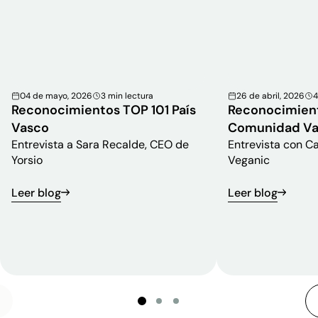
04 de mayo, 2026
3 min lectura
26 de abril, 2026
4
Reconocimientos TOP 101 País
Reconocimient
Vasco
Comunidad Va
Entrevista a Sara Recalde, CEO de
Entrevista con C
Yorsio
Veganic
Leer blog
Leer blog