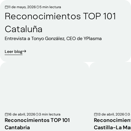
11 de mayo, 2026
5 min lectura
Reconocimientos TOP 101
Cataluña
Entrevista a Tonyo González, CEO de YPlasma
Leer blog
16 de abril, 2026
3 min lectura
13 de abril, 2026
3
Reconocimientos TOP 101
Reconocimient
Cantabria
Castilla-La M