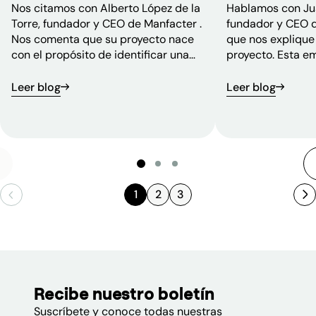
Nos citamos con Alberto López de la
Hablamos con Ju
Torre, fundador y CEO de Manfacter .
fundador y CEO d
Nos comenta que su proyecto nace
que nos explique
con el propósito de identificar una
proyecto. Esta em
ineficiencia estructural en la
desde la experie
industria: el acceso a proveedores
civil, y está muy
Leer blog
Leer blog
de fabricación de piezas. Nos aclara
estructuración y
que sigue siendo, en muchos casos,
datos.
un proceso lento, poco transparente
y altamente manual.
1
2
3
Recibe nuestro boletín
Suscríbete y conoce todas nuestras