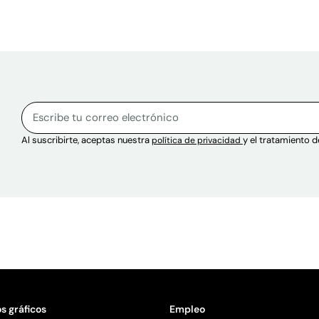
Sitio web
Correo electrónico
Escribe tu correo electrónico para suscribirte al boletín.
Al suscribirte, aceptas nuestra
y el tratamiento d
política de privacidad
s gráficos
Empleo