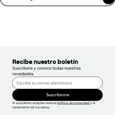
(se abre en una nueva ventana)
1 documento visible.
Recibe nuestro boletín
Suscríbete y conoce todas nuestras
novedades.
Correo electrónico
Escribe tu correo electrónico p
Sitio web
Suscribirme
Al suscribirte, aceptas nuestra
política de privacidad
y el
tratamiento de tus datos.