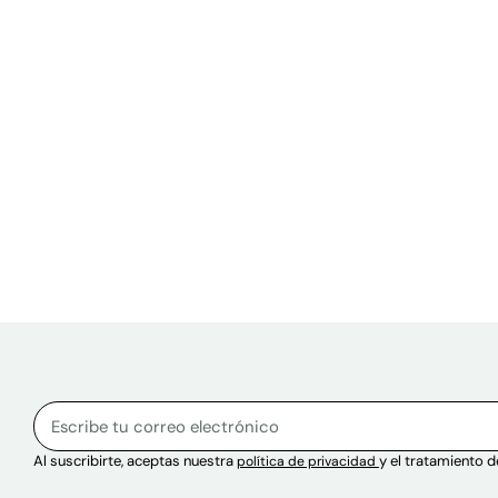
Sitio web
Correo electrónico
Escribe tu correo electrónico para suscribirte al boletín.
Al suscribirte, aceptas nuestra
y el tratamiento d
política de privacidad