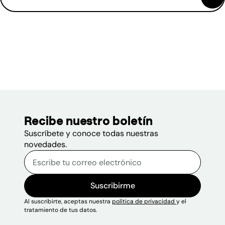
(se abre en una nueva ventana)
1 documento visible.
Recibe nuestro boletín
Suscríbete y conoce todas nuestras
novedades.
Correo electrónico
Escribe tu correo electrónico p
Sitio web
Suscribirme
Al suscribirte, aceptas nuestra
política de privacidad
y el
tratamiento de tus datos.