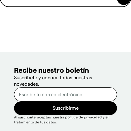
(se abre en una nueva ventana)
1 documento visible.
Recibe nuestro boletín
Suscríbete y conoce todas nuestras
novedades.
Correo electrónico
Escribe tu correo electrónico p
Sitio web
Suscribirme
Al suscribirte, aceptas nuestra
política de privacidad
y el
tratamiento de tus datos.