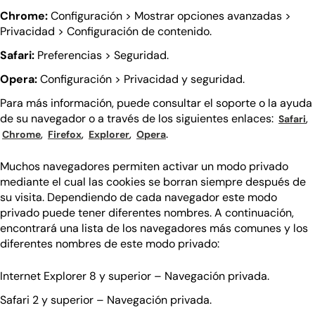
Chrome:
Configuración > Mostrar opciones avanzadas >
Privacidad > Configuración de contenido.
Safari:
Preferencias > Seguridad.
Opera:
Configuración > Privacidad y seguridad.
Para más información, puede consultar el soporte o la ayuda
(
(
de su navegador o a través de los siguientes enlaces:
,
Safari
(se abre en una nueva pestaña)
(se abre en una nueva ventana)
(se abre en una nueva pestaña)
(se abre en una nueva ventana)
(se abre en una nueva pestaña)
(se abre en una nueva ventana)
(se abre en una nueva pestaña)
(se abre en una nueva ventana
,
,
,
.
Chrome
Firefox
Explorer
Opera
Muchos navegadores permiten activar un modo privado
mediante el cual las cookies se borran siempre después de
su visita. Dependiendo de cada navegador este modo
privado puede tener diferentes nombres. A continuación,
encontrará una lista de los navegadores más comunes y los
diferentes nombres de este modo privado:
Internet Explorer 8 y superior – Navegación privada.
Safari 2 y superior – Navegación privada.